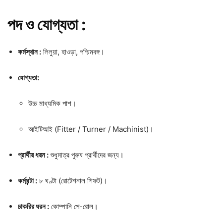
পদ ও যোগ্যতা :
কর্মস্থান :
লিলুয়া, হাওড়া, পশ্চিমবঙ্গ।
যোগ্যতা:
উচ্চ মাধ্যমিক পাশ।
আইটিআই (Fitter / Turner / Machinist)।
প্রার্থীর ধরন :
শুধুমাত্র পুরুষ প্রার্থীদের জন্য।
কর্মঘন্টা :
৮ ঘণ্টা (রোটেশনাল শিফট)।
চাকরির ধরন :
কোম্পানি পে-রোল।