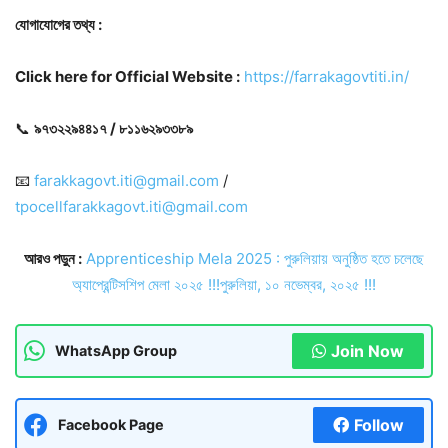
যোগাযোগের তথ্য :
Click here for Official Website :
https://farrakagovtiti.in/
📞
৯৭৩২২৯৪৪১৭ / ৮১১৬২৯৩৩৮৯
📧
farakkagovt.iti@gmail.com
/
tpocellfarakkagovt.iti@gmail.com
আরও পড়ুন :
Apprenticeship Mela 2025 : পুরুলিয়ায় অনুষ্ঠিত হতে চলেছে
অ্যাপ্রেন্টিসশিপ মেলা ২০২৫ !!!পুরুলিয়া, ১০ নভেম্বর, ২০২৫ !!!
Join Now
WhatsApp Group
Follow
Facebook Page