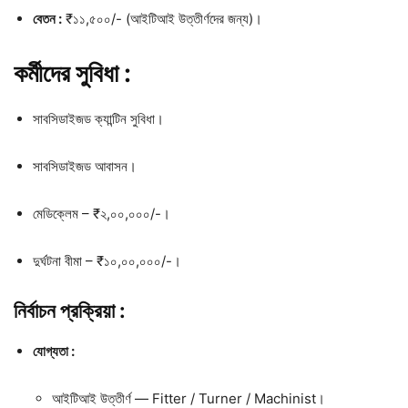
বেতন :
₹১১,৫০০/- (আইটিআই উত্তীর্ণদের জন্য)।
কর্মীদের সুবিধা :
সাবসিডাইজড ক্যান্টিন সুবিধা।
সাবসিডাইজড আবাসন।
মেডিক্লেম – ₹২,০০,০০০/-।
দুর্ঘটনা বীমা – ₹১০,০০,০০০/-।
নির্বাচন প্রক্রিয়া :
যোগ্যতা :
আইটিআই উত্তীর্ণ — Fitter / Turner / Machinist।