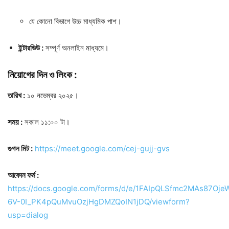
যে কোনো বিভাগে উচ্চ মাধ্যমিক পাশ।
ইন্টারভিউ :
সম্পূর্ণ অনলাইন মাধ্যমে।
নিয়োগের দিন ও লিংক :
তারিখ :
১০ নভেম্বর ২০২৫।
সময় :
সকাল ১১:০০ টা।
গুগল মিট :
https://meet.google.com/cej-gujj-gvs
আবেদন ফর্ম :
https://docs.google.com/forms/d/e/1FAIpQLSfmc2MAs87Oje
6V-0I_PK4pQuMvuOzjHgDMZQoIN1jDQ/viewform?
usp=dialog