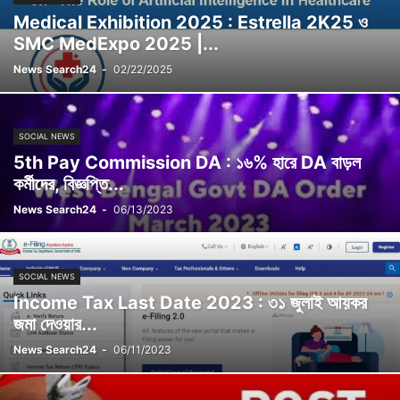
Medical Exhibition 2025 : Estrella 2K25 ও
SMC MedExpo 2025 |...
News Search24
-
02/22/2025
SOCIAL NEWS
5th Pay Commission DA : ১৬% হারে DA বাড়ল
কর্মীদের, বিজ্ঞপ্তি...
News Search24
-
06/13/2023
SOCIAL NEWS
Income Tax Last Date 2023 : ৩১ জুলাই আয়কর
জমা দেওয়ার...
News Search24
-
06/11/2023